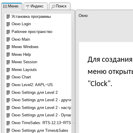
Меню
Индекс
Поиск
Окно

Установка программы
                                           
Окно Login
                                           
                                            
Рабочее пространство
Окно Main
Меню Windows 
Меню Help
Для создания
Меню Session 
Меню Layouts 
меню открыть
Окно Chart
"Clock".
Окно Level2: AAPL~US
Окно Settings для Level 2
Окно Settings для Level 2 - другие настройки
Окно Settings для Level 2 - настройки цветовой схемы
Окно Settings для Level 2 - Dynamic view
Окно TimeSales: RTS-12.13~RTS
Окно Settings для Times&Sales