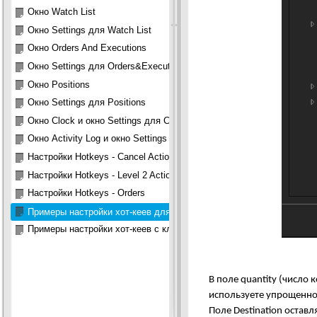
Окно Watch List
Окно Settings для Watch List
Окно Orders And Executions
Окно Settings для Orders&Executions
Окно Positions
Окно Settings для Positions
Окно Clock и окно Settings для Clock
Окно Activity Log и окно Settings для Activity Log
Настройки Hotkeys - Cancel Actions, Debug
Настройки Hotkeys - Level 2 Actions, Windows
Настройки Hotkeys - Orders
Примеры настройки хот-кеев для ордеров
Примеры настройки хот-кеев с кликами мышью для ордеров
В поле quantity (число
используете упрощенно
Поле Destination остав