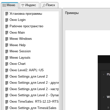
Меню
Индекс
Поиск
Примеры

Установка программы
                                           
Окно Login
                                           
                                          
Рабочее пространство
Окно Main
Меню Windows 
Меню Help
Меню Session 
Меню Layouts 
Окно Chart
Окно Level2: AAPL~US
Окно Settings для Level 2
Окно Settings для Level 2 - другие настройки
Окно Settings для Level 2 - настройки цветовой схемы
Окно Settings для Level 2 - Dynamic view
Окно TimeSales: RTS-12.13~RTS
Окно Settings для Times&Sales