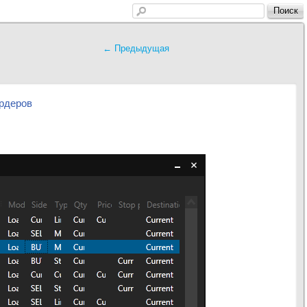
Поиск
                                                                        
                                           ← Предыдущая
                                        
ордеров