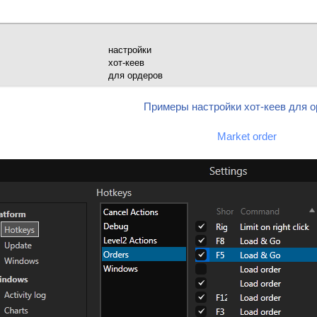
                                         настройки

                                     
                                         хот-кеев

                                          для ордеров
Примеры настройки хот-кеев для 
Market order