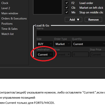
 контрактов/акций) указываете нужное, либо оставляете “Current”,ес
е управление позицией
ляем Сurrent только для FORTS/MICEX.