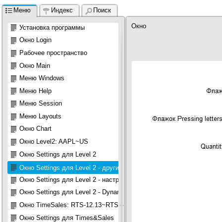
Меню
Индекс
Поиск
Окно

Установка программы
                                           
Окно Login
                                          
                                          
Рабочее пространство
Окно Main
Меню Windows 
Меню Help
Меню Session 
Меню Layouts 
Окно Chart
Окно Level2: AAPL~US
Окно Settings для Level 2
Окно Settings для Level 2 - другие настройки
Окно Settings для Level 2 - настройки цветовой схемы
Окно Settings для Level 2 - Dynamic view
Окно TimeSales: RTS-12.13~RTS
Окно Settings для Times&Sales