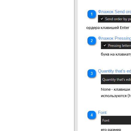
Флажок Send ord
ордера клавишей Enter
Флажок Pressing l
букв на клавиат
Quantity that's 
None - клавиши 
используются (
Font
его размер