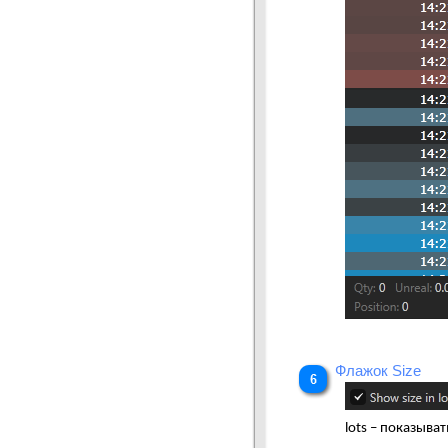
Флажок Size
lots – показыва